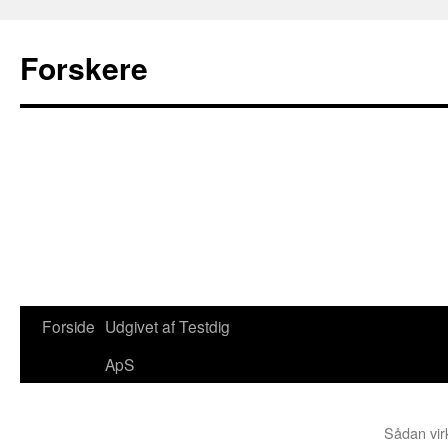
Forskere
Forside
Udgivet af Testdig
Hop
ApS
til
indhold
Sådan vir